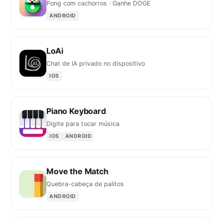
Pong com cachorros · Ganhe DOGE
ANDROID
LoAi
Chat de IA privado no dispositivo
IOS
Piano Keyboard
Digite para tocar música
IOS
ANDROID
Move the Match
Quebra-cabeça de palitos
ANDROID