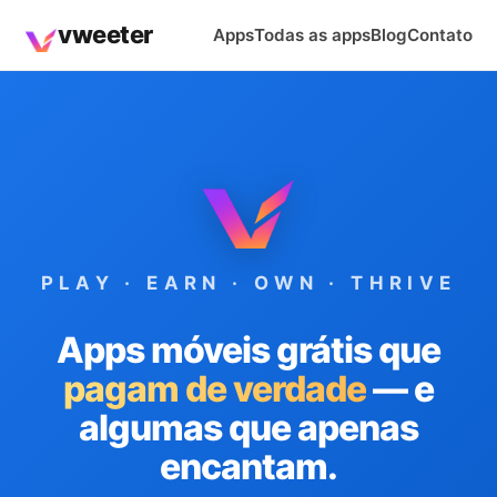
vweeter
Apps
Todas as apps
Blog
Contato
PLAY · EARN · OWN · THRIVE
Apps móveis grátis que
pagam de verdade
— e
algumas que apenas
encantam.