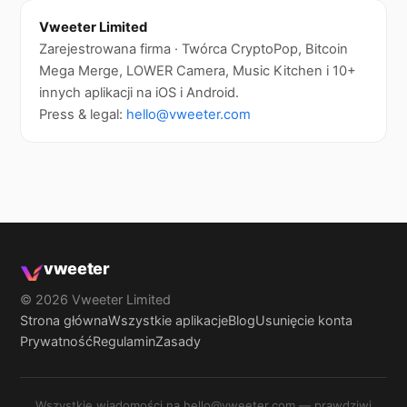
Vweeter Limited
Zarejestrowana firma · Twórca CryptoPop, Bitcoin
Mega Merge, LOWER Camera, Music Kitchen i 10+
innych aplikacji na iOS i Android.
Press & legal:
hello@vweeter.com
vweeter
© 2026 Vweeter Limited
Strona główna
Wszystkie aplikacje
Blog
Usunięcie konta
Prywatność
Regulamin
Zasady
Wszystkie wiadomości na hello@vweeter.com — prawdziwi