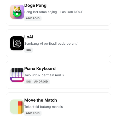
Doge Pong
Pong bersama anjing · Hasilkan DOGE
ANDROID
LoAi
Sembang AI peribadi pada peranti
IOS
Piano Keyboard
Taip untuk bermain muzik
IOS
ANDROID
Move the Match
Teka-teki batang mancis
ANDROID