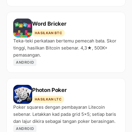
Word Bricker
HASILKAN BTC
Teka-teki perkataan bertemu pemecah bata. Skor
tinggi, hasilkan Bitcoin sebenar. 4,3★, 500K+
pemasangan.
ANDROID
Photon Poker
HASILKAN LTC
Poker squares dengan pembayaran Litecoin
sebenar. Letakkan kad pada grid 5×5; setiap baris
dan lajur dikira sebagai tangan poker berasingan.
ANDROID