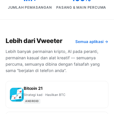
JUMLAH PEMASANGAN
PASANG & MAIN PERCUMA
Lebih dari Vweeter
Semua aplikasi →
Lebih banyak permainan kripto, AI pada peranti,
permainan kasual dan alat kreatif — semuanya
percuma, semuanya dibina dengan falsafah yang
sama "berjalan di telefon anda".
Bitcoin 21
Strategi kad · Hasilkan BTC
ANDROID