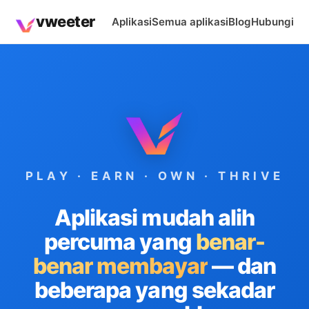
vweeter
Aplikasi
Semua aplikasi
Blog
Hubungi
PLAY · EARN · OWN · THRIVE
Aplikasi mudah alih
percuma yang
benar-
benar membayar
— dan
beberapa yang sekadar