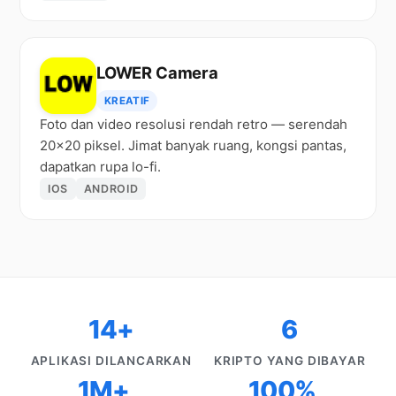
LOWER Camera
KREATIF
Foto dan video resolusi rendah retro — serendah
20×20 piksel. Jimat banyak ruang, kongsi pantas,
dapatkan rupa lo-fi.
IOS
ANDROID
14+
6
APLIKASI DILANCARKAN
KRIPTO YANG DIBAYAR
1M+
100%