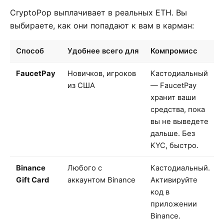
CryptoPop выплачивает в реальных ETH. Вы
выбираете, как они попадают к вам в карман:
Способ
Удобнее всего для
Компромисс
FaucetPay
Новичков, игроков
Кастодиальный
из США
— FaucetPay
хранит ваши
средства, пока
вы не выведете
дальше. Без
KYC, быстро.
Binance
Любого с
Кастодиальный.
Gift Card
аккаунтом Binance
Активируйте
код в
приложении
Binance.