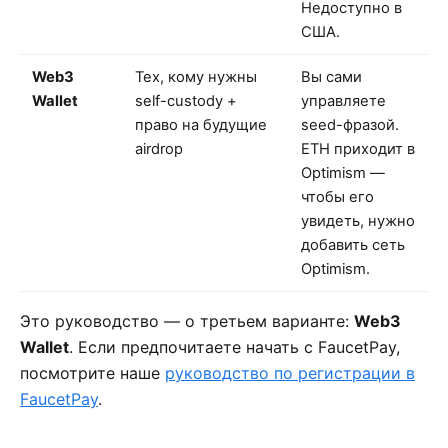
Недоступно в
США.
Web3
Тех, кому нужны
Вы сами
Wallet
self-custody +
управляете
право на будущие
seed-фразой.
airdrop
ETH приходит в
Optimism —
чтобы его
увидеть, нужно
добавить сеть
Optimism.
Это руководство — о третьем варианте:
Web3
Wallet
. Если предпочитаете начать с FaucetPay,
посмотрите наше
руководство по регистрации в
FaucetPay
.