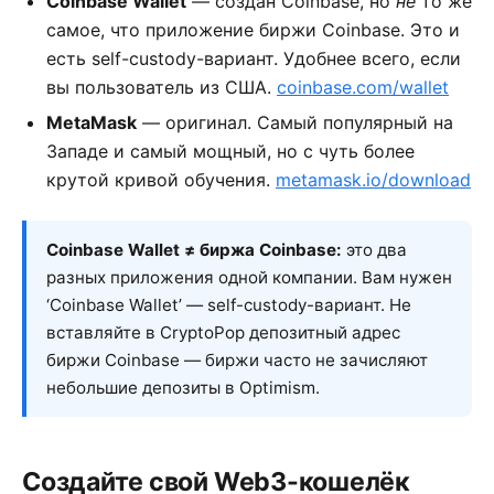
Coinbase Wallet
— создан Coinbase, но
не
то же
самое, что приложение биржи Coinbase. Это и
есть self-custody-вариант. Удобнее всего, если
вы пользователь из США.
coinbase.com/wallet
MetaMask
— оригинал. Самый популярный на
Западе и самый мощный, но с чуть более
крутой кривой обучения.
metamask.io/download
Coinbase Wallet ≠ биржа Coinbase:
это два
разных приложения одной компании. Вам нужен
‘Coinbase Wallet’ — self-custody-вариант. Не
вставляйте в CryptoPop депозитный адрес
биржи Coinbase — биржи часто не зачисляют
небольшие депозиты в Optimism.
Создайте свой Web3-кошелёк