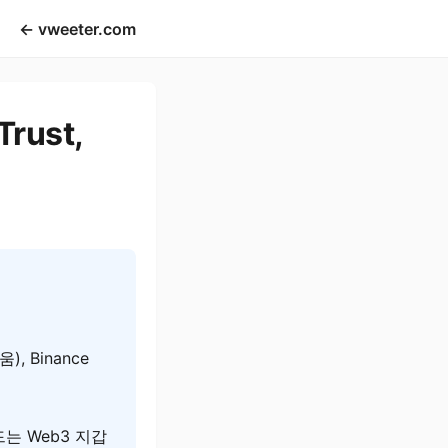
← vweeter.com
rust,
, Binance
드는 Web3 지갑