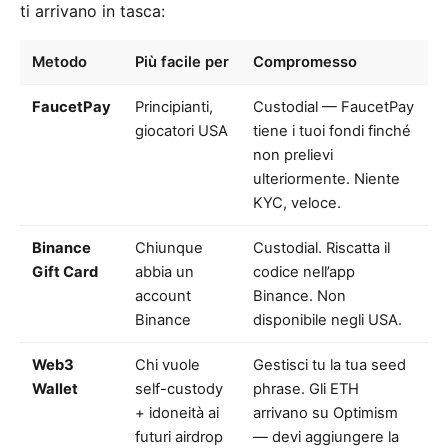
ti arrivano in tasca:
Metodo
Più facile per
Compromesso
FaucetPay
Principianti,
Custodial — FaucetPay
giocatori USA
tiene i tuoi fondi finché
non prelievi
ulteriormente. Niente
KYC, veloce.
Binance
Chiunque
Custodial. Riscatta il
Gift Card
abbia un
codice nell’app
account
Binance. Non
Binance
disponibile negli USA.
Web3
Chi vuole
Gestisci tu la tua seed
Wallet
self-custody
phrase. Gli ETH
+ idoneità ai
arrivano su Optimism
futuri airdrop
— devi aggiungere la