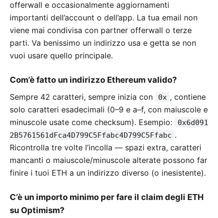
offerwall e occasionalmente aggiornamenti
importanti dell’account o dell’app. La tua email non
viene mai condivisa con partner offerwall o terze
parti. Va benissimo un indirizzo usa e getta se non
vuoi usare quello principale.
Com’è fatto un indirizzo Ethereum valido?
Sempre 42 caratteri, sempre inizia con
, contiene
0x
solo caratteri esadecimali (0–9 e a–f, con maiuscole e
minuscole usate come checksum). Esempio:
0x6d091
.
2B5761561dFca4D799C5Ffabc4D799C5Ffabc
Ricontrolla tre volte l’incolla — spazi extra, caratteri
mancanti o maiuscole/minuscole alterate possono far
finire i tuoi ETH a un indirizzo diverso (o inesistente).
C’è un importo minimo per fare il claim degli ETH
su Optimism?