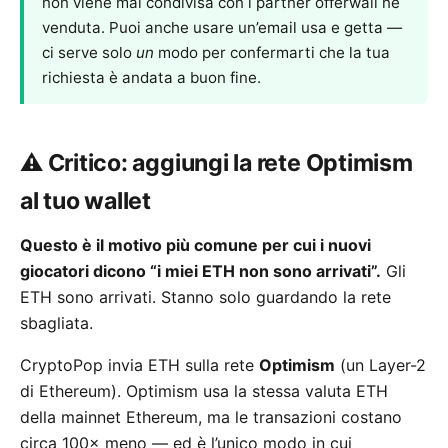
non viene mai condivisa con i partner offerwall né
venduta. Puoi anche usare un’email usa e getta —
ci serve solo
un
modo per confermarti che la tua
richiesta è andata a buon fine.
⚠️ Critico: aggiungi la rete Optimism
al tuo wallet
Questo è il motivo più comune per cui i nuovi
giocatori dicono “i miei ETH non sono arrivati”.
Gli
ETH sono arrivati. Stanno solo guardando la rete
sbagliata.
CryptoPop invia ETH sulla rete
Optimism
(un Layer-2
di Ethereum). Optimism usa la stessa valuta ETH
della mainnet Ethereum, ma le transazioni costano
circa 100× meno — ed è l’unico modo in cui