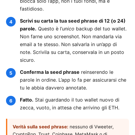
blocca solo l’app, non i tuoi fondi, ma è
fastidioso.
Scrivi su carta la tua seed phrase di 12 (o 24)
parole.
Questo è l’
unico
backup del tuo wallet.
Non farne uno screenshot. Non mandarla via
email a te stesso. Non salvarla in un’app di
note. Scrivila su carta, conservala in un posto
sicuro.
Conferma la seed phrase
reinserendo le
parole in ordine. L’app lo fa per assicurarsi che
tu le abbia davvero annotate.
Fatto.
Stai guardando il tuo wallet nuovo di
zecca, vuoto, in attesa che arrivino gli ETH.
Verità sulla seed phrase:
nessuno di Vweeter,
CryptoPop, Trust, Coinbase, MetaMask o di